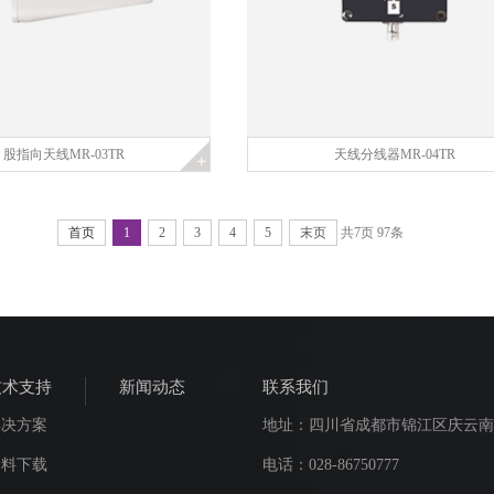
股指向天线MR-03TR
天线分线器MR-04TR
首页
1
2
3
4
5
末页
共
7
页
97
条
技术支持
新闻动态
联系我们
解决方案
地址：四川省成都市锦江区庆云南街
资料下载
电话：028-86750777