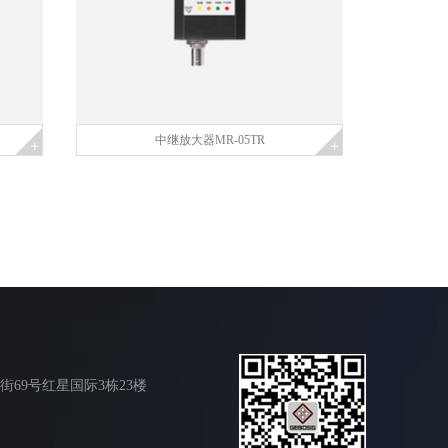
中继放大器MR-05TR
69号红星国际3栋23楼